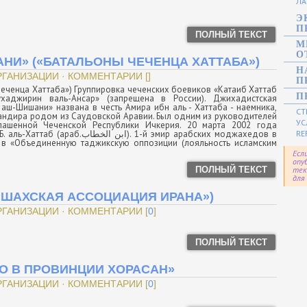
ЛА
Э
П
ПОЛНЫЙ ТЕКСТ
М
О
НИ» («БАТАЛЬОНЫ ЧЕЧЕНЦА ХАТТАБА»)
Н
РГАНИЗАЦИИ · КОММЕНТАРИИ []
П
еченца Хаттаба») Группировка чеченских боевиков «Катаиб Хаттаб
П
аджирин валь-Ансар» (запрещена в России). Джихадистская
 аш-Шишани» названа в честь Амира ибн аль - Хаттаба - наемника,
СТ
мандира родом из Саудовской Аравии. Был одним из руководителей
УС
лашенной Чеченской Республики Ичкерия. 20 марта 2002 года
ابن -й эмир арабских моджахедов в
RE
 в «Объединенную таджикскую оппозиции (лояльность исламским
Есл
опу
ПОЛНЫЙ ТЕКСТ
тек
для
«ШАХСКАЯ АССОЦИАЦИЯ ИРАНА»)
ОРГАНИЗАЦИИ · КОММЕНТАРИИ [
0
]
ПОЛНЫЙ ТЕКСТ
О В ПРОВИНЦИИ ХОРАСАН»
ОРГАНИЗАЦИИ · КОММЕНТАРИИ [
0
]