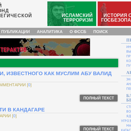
Й
ОНД
ИСЛАМСКИЙ
ИСТОРИЯ 
ТЕГИЧЕСКОЙ
ТЕРРОРИЗМ
ГОСБЕЗОП
 ПУБЛИКАЦИИ
АНАЛИТИКА
О ФССБ
ПОИСК
П
И
ВЫ
ПР
КО
ПУ
, ИЗВЕСТНОГО КАК МУСЛИМ АБУ ВАЛИД
А
ЭК
АН
ОММЕНТАРИИ [
0
]
ПЕ
Б
ПОЛНЫЙ ТЕКСТ
Б
СТ
ТИ В КАНДАГАРЕ
ВО
АРИИ [
0
]
ЯД
УГРО
МА
ПОЛНЫЙ ТЕКСТ
КАТА