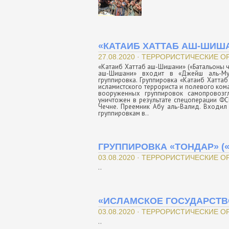
«КАТАИБ ХАТТАБ АШ-ШИША
27.08.2020 · ТЕРРОРИСТИЧЕСКИЕ О
«Катаиб Хаттаб аш-Шишани» («Батальоны ч
аш-Шишани» входит в «Джейш аль-Мух
группировка. Группировка «Катаиб Хаттаб
исламистского террориста и полевого ко
вооруженных группировок самопровозг
уничтожен в результате спецоперации ФСБ. аль-Хаттаб (араб.الخطاب). 1
Чечне. Преемник Абу аль-Валид. Входил
группировкам в..
ГРУППИРОВКА «ТОНДАР» (
03.08.2020 · ТЕРРОРИСТИЧЕСКИЕ 
..
«ИСЛАМСКОЕ ГОСУДАРСТВ
03.08.2020 · ТЕРРОРИСТИЧЕСКИЕ 
..