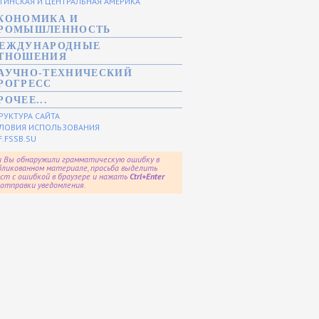
ТИНСКАЯ И ЦЕНТРАЛЬНАЯ АМЕРИКА
КОНОМИКА И
РОМЫШЛЕННОСТЬ
ЕЖДУНАРОДНЫЕ
ТНОШЕНИЯ
АУЧНО-ТЕХНИЧЕСКИЙ
РОГРЕСС
РОЧЕЕ...
РУКТУРА САЙТА
ЛОВИЯ ИСПОЛЬЗОВАНИЯ
F.FSSB.SU
и Вы обнаружили грамматическую ошибку в
бликованном материале, просьба выделить
ст с ошибкой в браузере и нажать
Ctrl+Enter
 отправки уведомления.