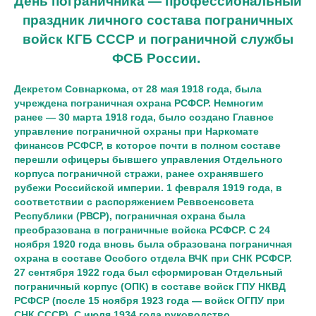
День пограничника —
профессиональный
праздник
личного состава
пограничных
войск КГБ СССР
и
пограничной службы
ФСБ России
.
Декретом
Совнаркома
, от 28 мая
1918 года
, была
учреждена
пограничная охрана РСФСР
. Немногим
ранее — 30 марта 1918 года, было создано Главное
управление пограничной охраны при
Наркомате
финансов РСФСР
, в которое почти в полном составе
перешли
офицеры
бывшего управления
Отдельного
корпуса пограничной стражи
, ранее охранявшего
рубежи
Российской империи
. 1 февраля 1919 года, в
соответствии с распоряжением
Реввоенсовета
Республики (РВСР)
, пограничная охрана была
преобразована в
пограничные войска
РСФСР. С 24
ноября 1920 года вновь была образована пограничная
охрана в составе
Особого отдела
ВЧК при СНК РСФСР
.
27 сентября 1922 года был сформирован Отдельный
пограничный корпус (ОПК) в составе
войск ГПУ НКВД
РСФСР
(после 15 ноября 1923 года —
войск ОГПУ при
СНК СССР
). С июля 1934 года руководство