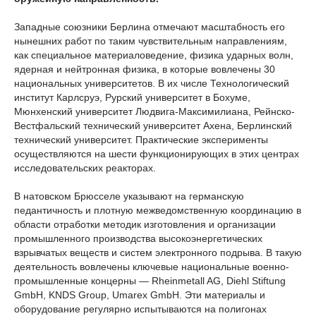
Западные союзники Берлина отмечают масштабность его
нынешних работ по таким чувствительным направлениям,
как специальное материаловедение, физика ударных волн,
ядерная и нейтронная физика, в которые вовлечены 30
национальных университетов. В их числе Технологический
институт Карлсруэ, Рурский университет в Бохуме,
Мюнхенский университет Людвига-Максимилиана, Рейнско-
Вестфальский технический университет Ахена, Берлинский
технический университет. Практические эксперименты
осуществляются на шести функционирующих в этих центрах
исследовательских реакторах.
В натовском Брюсселе указывают на германскую
педантичность и плотную межведомственную координацию в
области отработки методик изготовления и организации
промышленного производства высокоэнергетических
взрывчатых веществ и систем электронного подрыва. В такую
деятельность вовлечены ключевые национальные военно-
промышленные концерны — Rheinmetall AG, Diehl Stiftung
GmbH, KNDS Group, Umarex GmbH. Эти материалы и
оборудование регулярно испытываются на полигонах