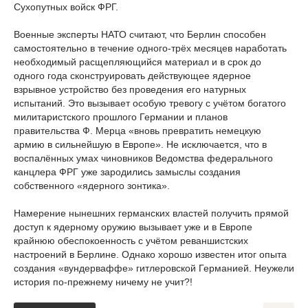
Сухопутных войск ФРГ.
Военные эксперты НАТО считают, что Берлин способен
самостоятельно в течение одного-трёх месяцев наработать
необходимый расщепляющийся материал и в срок до
одного года сконструировать действующее ядерное
взрывное устройство без проведения его натурных
испытаний. Это вызывает особую тревогу с учётом богатого
милитаристского прошлого Германии и планов
правительства Ф. Мерца «вновь превратить немецкую
армию в сильнейшую в Европе». Не исключается, что в
воспалённых умах чиновников Ведомства федерального
канцлера ФРГ уже зародились замыслы создания
собственного «ядерного зонтика».
Намерение нынешних германских властей получить прямой
доступ к ядерному оружию вызывает уже и в Европе
крайнюю обеспокоенность с учётом реваншистских
настроений в Берлине. Однако хорошо известен итог опыта
создания «вундерваффе» гитлеровской Германией. Неужели
история по-прежнему ничему не учит?!