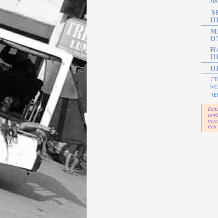
ЛА
Э
П
М
О
Н
П
П
СТ
УС
RE
Есл
опу
тек
для