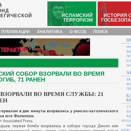
Й
ОНД
ИСЛАМСКИЙ
ИСТОРИЯ 
ТЕГИЧЕСКОЙ
ТЕРРОРИЗМ
ГОСБЕЗОП
 ПУБЛИКАЦИИ
АНАЛИТИКА
О ФССБ
ПОИСК
П
И
ВЫ
ПР
КО
ПУ
КИЙ СОБОР ВЗОРВАЛИ ВО ВРЕМЯ
А
ГИБ, 71 РАНЕН
ЭК
АН
ПЕ
ВЗОРВАЛИ ВО ВРЕМЯ СЛУЖБЫ: 21
Б
НЕН
Б
СТ
тервалом в две минуты взорвались у римско-католического
ВО
 на юге Филиппин.
ЯД
 Associated Press.
УГРО
идцев, первая бомба взорвалась в соборе города Джоло или
МА
КАТА
емя воскресной мессы, после чего последовал второй взрыв