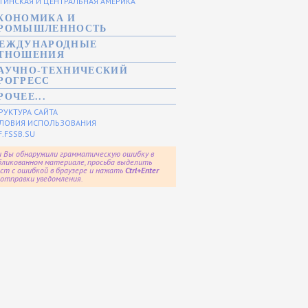
ТИНСКАЯ И ЦЕНТРАЛЬНАЯ АМЕРИКА
КОНОМИКА И
РОМЫШЛЕННОСТЬ
ЕЖДУНАРОДНЫЕ
ТНОШЕНИЯ
АУЧНО-ТЕХНИЧЕСКИЙ
РОГРЕСС
РОЧЕЕ...
РУКТУРА САЙТА
ЛОВИЯ ИСПОЛЬЗОВАНИЯ
F.FSSB.SU
и Вы обнаружили грамматическую ошибку в
бликованном материале, просьба выделить
ст с ошибкой в браузере и нажать
Ctrl+Enter
 отправки уведомления.