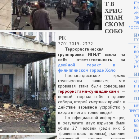
Т В
ГР
НА
ХРИС
АН
ТИАН
ДИ
ТЕ
СКОМ
РОСС
СОБО
И
РЕ
Г
27.01.2019 - 23:22
ИС
Террористическая
ВО
группировка ИГИЛ* взяла на
ДО
себя ответственность за
ДО
двойной теракт в
ИЗ
филиппинском городе Холо.
И
Пропагандистское крыло
группировки заявляет, что
СП
кровавая атака были совершена
ИН
т
еррористами-суицидниками
—
ФА
первый взорвал себя в здании
П
собора, второй смертник привёл в
МЕ
действие взрывное устройство у
ПРЕС
входа в него в толпе людей.
ЭТ
По официальной информации,
КО
в результате двух взрывов были
ЭК
убиты 27 человек (седи них 5
КИ
филиппинских военных), ранения
различной степени тяжести
П