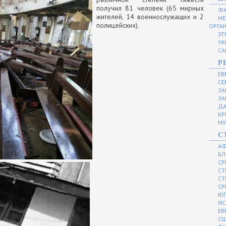
получил 81 человек (65 мирных
ФА
жителей, 14 военнослужащих и 2
МЕ
полицейских).
ОРГА
ЭТ
УК
СА
Р
ЕВ
СЕ
ЗА
ЗА
ДА
КР
МУ
С
АФ
БЛ
СР
СТ
СТ
СР
ЮГ
ИС
ЕВ
С