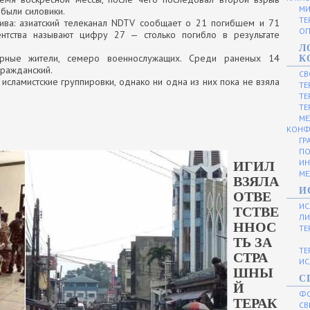
МИ
ибыли силовики.
ТЕ
ва: азиатский телеканал NDTV сообщает о 21 погибшем и 71
ОП
нтства называют цифру 27 — столько погибло в результате
Л
ные жители, семеро военнослужащих. Среди раненых 14
К
гражданский.
СВ
исламистские группировки, однако ни одна из них пока не взяла
ТЕ
ТЕ
ТЕ
МЕ
КОНФ
ГР
ПО
ИН
ИГИЛ
МЕ
ВЗЯЛА
И
ОТВЕ
ИС
ТСТВЕ
ЛИ
ННОС
ТЕ
ТЬ ЗА
ТЕ
СТРА
ИС
ШНЫ
С
Й
Ф
ТЕРАК
СВ