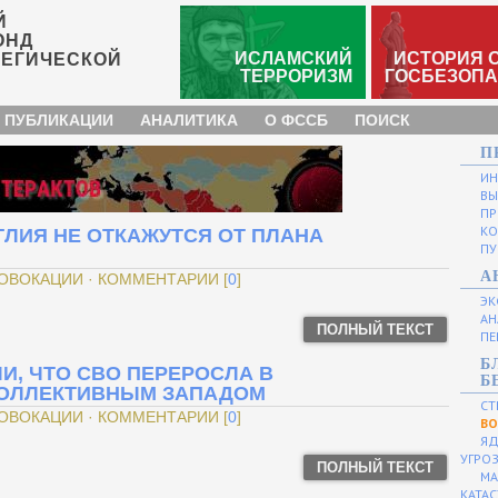
Й
ОНД
ИСЛАМСКИЙ
ИСТОРИЯ 
ТЕГИЧЕСКОЙ
ТЕРРОРИЗМ
ГОСБЕЗОП
 ПУБЛИКАЦИИ
АНАЛИТИКА
О ФССБ
ПОИСК
П
И
ВЫ
ПР
КО
ГЛИЯ НЕ ОТКАЖУТСЯ ОТ ПЛАНА
ПУ
А
РОВОКАЦИИ · КОММЕНТАРИИ [
0
]
ЭК
АН
ПОЛНЫЙ ТЕКСТ
ПЕ
Б
И, ЧТО СВО ПЕРЕРОСЛА В
Б
КОЛЛЕКТИВНЫМ ЗАПАДОМ
СТ
РОВОКАЦИИ · КОММЕНТАРИИ [
0
]
ВО
ЯД
УГРО
ПОЛНЫЙ ТЕКСТ
МА
КАТА