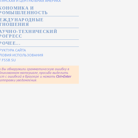
ТИНСКАЯ И ЦЕНТРАЛЬНАЯ АМЕРИКА
КОНОМИКА И
РОМЫШЛЕННОСТЬ
ЕЖДУНАРОДНЫЕ
ТНОШЕНИЯ
АУЧНО-ТЕХНИЧЕСКИЙ
РОГРЕСС
РОЧЕЕ...
РУКТУРА САЙТА
ЛОВИЯ ИСПОЛЬЗОВАНИЯ
F.FSSB.SU
и Вы обнаружили грамматическую ошибку в
бликованном материале, просьба выделить
ст с ошибкой в браузере и нажать
Ctrl+Enter
 отправки уведомления.