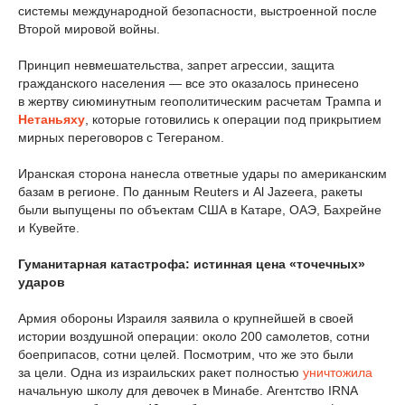
системы международной безопасности, выстроенной после
Второй мировой войны.
Принцип невмешательства, запрет агрессии, защита
гражданского населения — все это оказалось принесено
в жертву сиюминутным геополитическим расчетам Трампа и
Нетаньяху
, которые готовились к операции под прикрытием
мирных переговоров с Тегераном.
Иранская сторона нанесла ответные удары по американским
базам в регионе. По данным Reuters и Al Jazeera, ракеты
были выпущены по объектам США в Катаре, ОАЭ, Бахрейне
и Кувейте.
Гуманитарная катастрофа: истинная цена «точечных»
ударов
Армия обороны Израиля заявила о крупнейшей в своей
истории воздушной операции: около 200 самолетов, сотни
боеприпасов, сотни целей. Посмотрим, что же это были
за цели. Одна из израильских ракет полностью
уничтожила
начальную школу для девочек в Минабе. Агентство IRNA