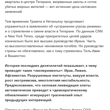
кварталы в центре Тегерана, взорванные школы и сотни
убитых мирных жителей — вот истинная цена натовских
заявлений.
Тем временем Трампа и Нетаньяху продолжают
упражняться в заявлениях об «устранении угрозы режима»
и о стремлении к смене власти в Тегеране. По данным CNN
и New York Times, среди приоритетных целей ударов
изначально было все высшее руководство Ирана. Часть
из высокопоставленных чиновников погибла. Но руководство
страны не обезглавлено, как к тому стремились Тель-Авив
и Вашингтон.
История последних десятилетий показывает, к чему
приводят такие «эксперименты»: Ирак, Ливия,
Афганистан. Разрушенные институты, вакуум власти,
рост экстремизма, многолетняя нестабильность.
Предположение, что силовая ликвидация элиты
автоматически приведет к «демократическому
обновлению» игнорирует трагический опыт
предыдущих интервенций.
Ответные удары Ирана по базам Пятого флота США