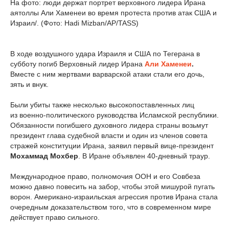
На фото: люди держат портрет верховного лидера Ирана
аятоллы Али Хаменеи во время протеста против атак США и
Израил/. (Фото: Hadi Mizban/AP/TASS)
В ходе воздушного удара Израиля и США по Тегерана в
субботу погиб Верховный лидер Ирана
Али Хаменеи
.
Вместе с ним жертвами варварской атаки стали его дочь,
зять и внук.
Были убиты также несколько высокопоставленных лиц
из военно-политического руководства Исламской республики.
Обязанности погибшего духовного лидера страны возьмут
президент глава судебной власти и один из членов совета
стражей конституции Ирана, заявил первый вице-президент
Мохаммад Мохбер
. В Иране объявлен 40-дневный траур.
Международное право, полномочия ООН и его Совбеза
можно давно повесить на забор, чтобы этой мишурой пугать
ворон. Американо-израильская агрессия против Ирана стала
очередным доказательством того, что в современном мире
действует право сильного.