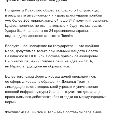
Трамп и Нетаньяху спелись давно
По данным Иранского общества Красного Полумесяца,
в результате американских и израильских ударов погибли
уже более 200 мирных жителей, еще 747 получили ранения.
Цифры, конечно, не окончательные и будут только расти.
Удары были нанесены по 24 провинциям страны,
подтвердило иранское агентство Tasnim.
Вооруженное нападение на государство — это крайняя
мера, допустимая только при наличии мандата Совета
Безопасности ООН или в случае прямой самообороны.
Ни о каком решении Совбеза речи не идет, ни США,
ни Израиль туда даже не обращались.
Более того, сама формулировка целей операции (как
ее сформулировал в обращении Дональд Трамп) —
ликвидация «экзистенциальной угрозы» и уничтожение
военной инфраструктуры Ирана — звучит как декларация
права сильного действовать без оглядки на международные
нормы.
Фактически Вашингтон и Тель-Авив поставили себя выше