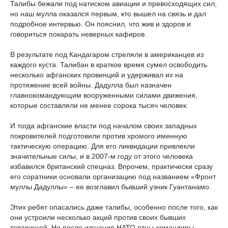
Талибы бежали под натиском авиации и превосходящих сил,
но наш мулла оказался первым, кто вышел на связь и дал
подробное интервью. Он пояснил, что жив и здоров и
говориться покарать неверных кафиров.
В результате под Кандагаром стреляли в американцев из
каждого куста. Талибан в краткое время сумел освободить
несколько афганских провинций и удерживал их на
протяжение всей войны. Дадулла был назначен
главнокомандующим вооруженными силами движения,
которые составляли не менее сорока тысяч человек.
И тогда афганские власти под началом своих западных
покровителей подготовили против хромого именную
тактическую операцию. Для его ликвидации привлекли
значительные силы, и в 2007-м году от этого человека
избавился британский спецназ. Впрочем, практически сразу
его соратники основали организацию под названием «Фронт
муллы Дадуллы» – ее возглавил бывший узник Гуантанамо.
Этих ребят опасались даже талибы, особенно после того, как
они устроили несколько акций против своих бывших
товарищей. Но после изгнания НАТО отцы-командиры