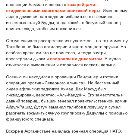
провинции Бамиан и воевал с
хазарейцами –
отаджиченными монголами шиитской веры.
Именно ему
лидер движения дал задание избавиться от всемирно
известных статуй Будды, когда какой-то безумный японец
приехал сюда, чтобы им поклониться.
Статуи сначала расстреляли из пулеметов – на тот момент у
Талибана не было артиллерии и иного мощного оружия. Но
особого вреда им это не принесло, и тогда внутри
просверлили дырки и
взорвали их динамитом.
А мулла
отчитался о выполнении и отправился воевать дальше.
Осенью он находился в провинции Панджшер и готовил
операцию против «Северного альянса». Но бессменный
лидер афганских таджиков Ахмад Шах Масуд был
ликвидирован, вероятно, «Аль-Каидой». Его заместитель и
давний товарищ, бывший генерал правительственной армии
Абдул-Рашид Дустум заманил талибов в ловушку и сумел
разогнать восьмитысячную группировку Дадуллы с помощью
французского спецназа.
Вскоре в Афганистане началась военная операция НАТО.