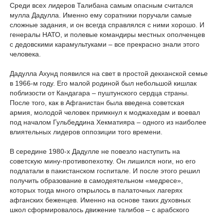
Среди всех лидеров Талибана самым опасным считался
мулла Дадулла. Именно ему соратники поручали самые
сложные задания, и он всегда справлялся с ними хорошо. И
генералы НАТО, и полевые командиры местных ополченцев
с дедовскими карамультуками – все прекрасно знали этого
человека.
Дадулла Ахунд появился на свет в простой декханской семье
в 1966-м году. Его малой родиной был небольшой кишлак
поблизости от Кандагара – пуштунского сердца страны.
После того, как в Афганистан была введена советская
армия, молодой человек примкнул к моджахедам и воевал
под началом Гульбеддина Хекматияра – одного из наиболее
влиятельных лидеров оппозиции того времени.
В середине 1980-х Дадулле не повезло наступить на
советскую мину-противопехотку. Он лишился ноги, но его
подлатали в пакистанском госпитале. И после этого решил
получить образование в самодеятельном «медресе»,
которых тогда много открылось в палаточных лагерях
афганских беженцев. Именно на основе таких духовных
школ сформировалось движение талибов – с арабского