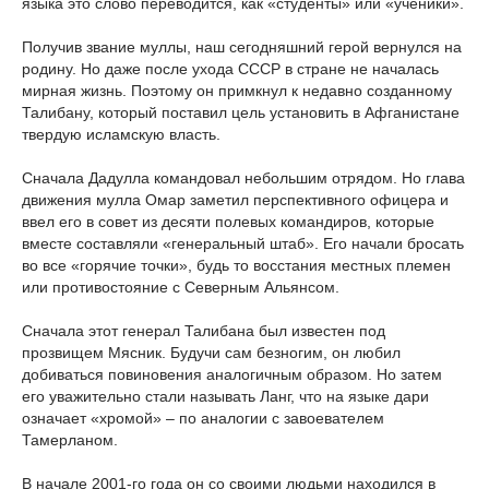
языка это слово переводится, как «студенты» или «ученики».
Получив звание муллы, наш сегодняшний герой вернулся на
родину. Но даже после ухода СССР в стране не началась
мирная жизнь. Поэтому он примкнул к недавно созданному
Талибану, который поставил цель установить в Афганистане
твердую исламскую власть.
Сначала Дадулла командовал небольшим отрядом. Но глава
движения мулла Омар заметил перспективного офицера и
ввел его в совет из десяти полевых командиров, которые
вместе составляли «генеральный штаб». Его начали бросать
во все «горячие точки», будь то восстания местных племен
или противостояние с Северным Альянсом.
Сначала этот генерал Талибана был известен под
прозвищем Мясник. Будучи сам безногим, он любил
добиваться повиновения аналогичным образом. Но затем
его уважительно стали называть Ланг, что на языке дари
означает «хромой» – по аналогии с завоевателем
Тамерланом.
В начале 2001-го года он со своими людьми находился в