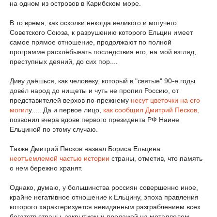
на одном из островов в Карибском море.
В то время, как осколки некогда великого и могучего
Советского Союза, к разрушению которого Ельцин имеет
самое прямое отношение, продолжают по полной
программе расхлёбывать последствия его, на мой взгляд,
преступных деяний, до сих пор....
Диву даёшься, как человеку, который в "святые" 90-е годы
довёл народ до нищеты и чуть не пропил Россию, от
представителей верхов по-прежнему
несут цветочки на его
могил
у......Да и первое лицо,
как сообщил Дмитрий Песков,
позвонил вчера вдове первого президента РФ Наине
Ельциной по этому случаю.
Также Дмитрий Песков назвал Бориса Ельцина
неотъемлемой частью истории
страны, отметив, что память
о нем бережно хранят.
Однако, думаю, у большинства россиян совершенно иное,
крайне негативное отношение к Ельцину, эпоха правления
которого характеризуется невиданным разграблением всех
богатств страны, закрытием и продажей на металлолом