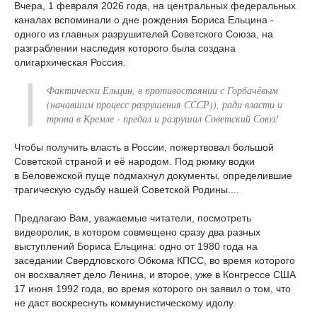
Вчера, 1 февраля 2026 года, на центральных федеральных
каналах вспоминали о дне рождения Бориса Ельцина -
одного из главных разрушителей Советского Союза, на
разграблении наследия которого была создана
олигархическая Россия.
Фактически Ельцин, в противостоянии с Горбачёвым
(начавшим процесс разрушения СССР)), ради власти и
трона в Кремле - предал и разрушил Советский Союз!
Чтобы получить власть в России, пожертвовал большой
Советской страной и её народом. Под рюмку водки
в Беловежской пуще подмахнул документы, определившие
трагическую судьбу нашей Советской Родины....
Предлагаю Вам, уважаемые читатели, посмотреть
видеоролик, в котором совмещено сразу два разных
выступлений Бориса Ельцина: одно от 1980 года на
заседании Свердловского Обкома КПСС, во время которого
он восхваляет дело Ленина, и второе, уже в Конгрессе США
17 июня 1992 года, во время которого он заявил о том, что
не даст воскреснуть коммунистическому идолу.