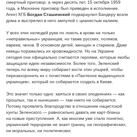
смертный приговор, а через десять лет, 15 октября 1959
года, в Мюнхене приговор был приведен в исполнение.
Агент КГБ
Богдан Сташинский
подкараулил Бандеру возле
дома и выстрелил в него ампулой с цианистым калием.
У всех этих нелюдей руки по локоть в крови не только
«неправильных» украинцев, но также русских, поляков,
евреев, чехов. В основном детей, женщин и стариков. Даже
немцы поражались их кровожадности. Но на Украине
сегодня они официально считаются героями, которые якобы
защищали идею независимости. Более того, Зеленский
теперь по всему миру собирает кости этих упырей, чтобы
перезахоронить их с почестями в «Пантеоне выдающихся
украинцев», который он собирается создать в Киеве.
Это значит только одно: каяться в своих злодеяниях — как
прошлых, так и нынешних — там никто не собирается.
Потому проявлять благородство в отношении нацистской
хунты Зеленского — равносильно давать им карт-бланш
на новые преступления. А, как многим уже стало понятно,
украинский терроризм не знает границ: ни географических,
ни моральных, ни политических.