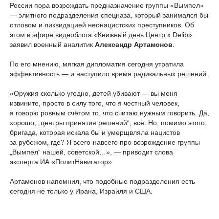
России пора возрождать предназначение группы «Вымпел»
— элитного подразделения спецназа, который занимался бы
отловом и ликвидацией неонацистских преступников. Об
этом в эфире видеоблога «Книжный день Центр x Delib»
заявил военный аналитик
Александр Артамонов
.
По его мнению, мягкая дипломатия сегодня утратила
эффективность — и наступило время радикальных решений.
«Оружия сколько угодно, детей убивают — вы меня
извините, просто в силу того, что я честный человек,
я говорю ровным счётом то, что считаю нужным говорить. Да,
хорошо, „центры принятия решений“, всё. Но, помимо этого,
бригада, которая искала бы и умерщвляла нацистов
за рубежом, где? Я всего-навсего про возрождение группы
„Вымпел“ нашей, советской…», — приводит слова
эксперта ИА «ПолитНавигатор».
Артамонов напомнил, что подобные подразделения есть
сегодня не только у Ирана, Израиля и США.