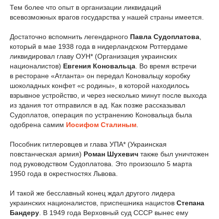
Тем более что опыт в организации ликвидаций
всевозможных врагов государства у нашей страны имеется.
Достаточно вспомнить легендарного
Павла Судоплатова
,
который в мае 1938 года в нидерландском Роттердаме
ликвидировал главу ОУН* (Организация украинских
националистов)
Евгения Коновальца
. Во время встречи
в ресторане «Атланта» он передал Коновальцу коробку
шоколадных конфет «с родины», в которой находилось
взрывное устройство, и через несколько минут после выхода
из здания тот отправился в ад. Как позже рассказывал
Судоплатов, операция по устранению Коновальца была
одобрена самим
Иосифом Сталиным
.
Пособник гитлеровцев и глава УПА* (Украинская
повстанческая армия)
Роман Шухевич
также был уничтожен
под руководством Судоплатова. Это произошло 5 марта
1950 года в окрестностях Львова.
И такой же бесславный конец ждал другого лидера
украинских националистов, приспешника нацистов
Степана
Бандеру
. В 1949 года Верховный суд СССР вынес ему