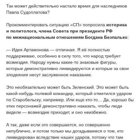
Так может действительно настало время для наследников
Павла Судоплатова?
Прокомментировать ситуацию «СП» попросила
историка
и политолога, члена Совета при президенте РФ
по межнациональным отношениям Богдана Безпалько
:
— Идея Артамонова — отличная. Я её полностью
поддерживаю, особенно в силу того, что народ требует
возмездия. Народу нужны какие-то знаковые фигуры,
которые демонстративно ликвидируются и которые за свои
злодеяния несут заслуженное наказание.
Это необязательно может быть Зеленский. Это может быть
какой-нибудь полевой командир, который отметился ударом
по Старобельску, например. Или еще кто-то… Да, хорошо бы
этих персонажей демонстративно наказать, чтобы люди
видели — возмездие приходит, и оно неизбежно.
А так, даже если это совершается, но совершенно
непублично, и потом только мы догадываемся о том, кто
ликвидирован вследствие наших ударов, потому что там